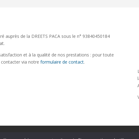
tré auprès de la DREETS PACA sous le n° 93840450184
at.
atisfaction et à la qualité de nos prestations : pour toute
 contacter via notre
formulaire de contact
.
i
Boutique Communauté Kiffer sa Vie
Contact