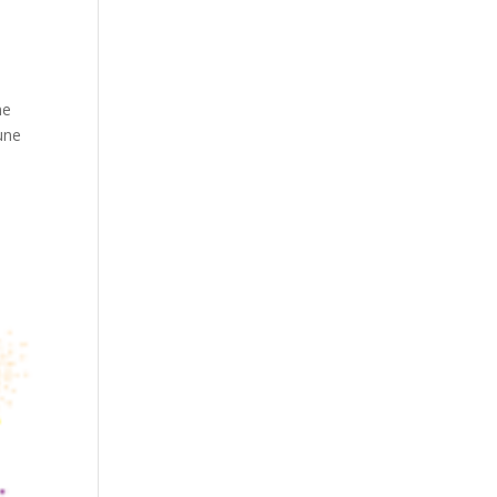
ne
une